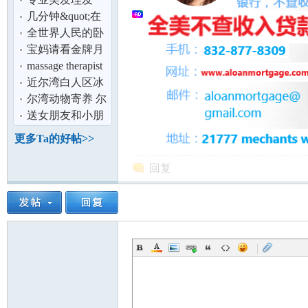
论
几分钟&quot;在
美华人文化认同
全世界人民的卧
感&quot;问卷
室长啥样？
宝妈请看金牌月
嫂制作广式营养
massage therapist
台湾月子餐
wanted
近尔湾白人区冰
淇淋店转让,可做
尔湾动物寄养 尔
E-2身份！-
湾Pet Hotel
送女朋友和小朋
友的最佳礼物
坛
更多Ta的好帖>>
回复
|
加