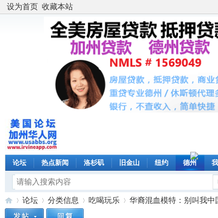
设为首页
收藏本站
论坛
热点新闻
洛杉矶
旧金山
纽约
德州
论坛
分类信息
吃喝玩乐
华裔混血模特：别叫我中国女