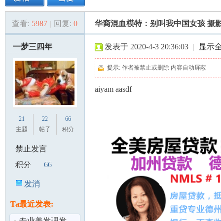
查看:
5987
|
回复:
0
华裔混血模特：别叫我中国女孩 摄
美
»
›
›
›
一梦三四年
发表于 2020-4-3 20:36:03
|
显示
提示:
作者被禁止或删除 内容自动屏蔽
aiyam aasdf
21
22
66
国
主题
帖子
积分
禁止发言
积分
66
发消
息
Ta最近发表:
专业美发理发