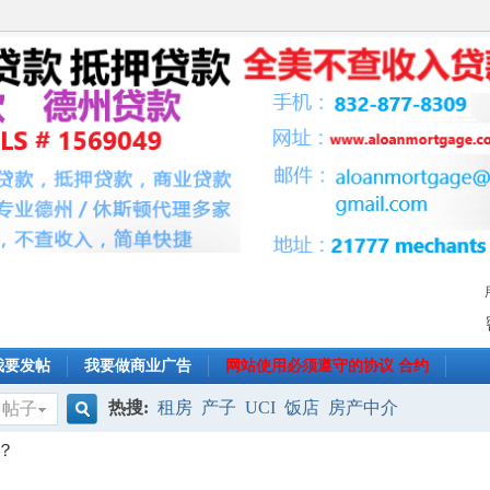
我要发帖
我要做商业广告
网站使用必须遵守的协议 合约
热搜:
租房
产子
UCI
饭店
房产中介
帖子
搜
？