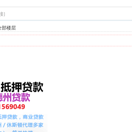
索
接]
全部楼层