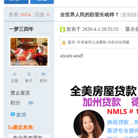
查看:
6054
|
回复:
0
全世界人民的卧室长啥样？
[复制链
美
»
›
›
›
一梦三四年
发表于 2020-4-3 20:35:55
|
显示
提示:
作者被禁止或删除 内容自动屏蔽
aiyam aasdf
21
22
66
国
主题
帖子
积分
禁止发言
积分
66
发消
息
Ta最近发表:
专业美发理发