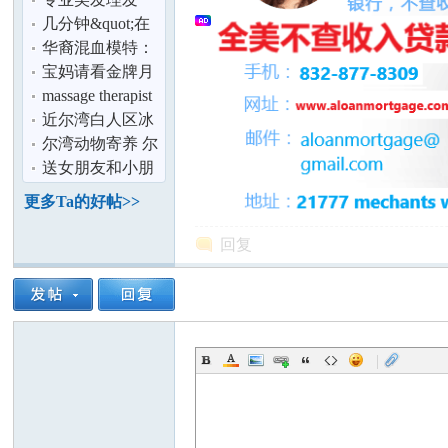
论
几分钟&quot;在
美华人文化认同
华裔混血模特：
感&quot;问卷
别叫我中国女孩
宝妈请看金牌月
摄影师当场
嫂制作广式营养
massage therapist
台湾月子餐
wanted
近尔湾白人区冰
淇淋店转让,可做
尔湾动物寄养 尔
E-2身份！-
湾Pet Hotel
送女朋友和小朋
友的最佳礼物
坛
更多Ta的好帖>>
回复
|
加