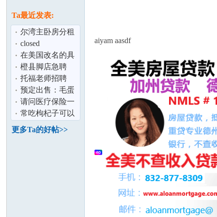
论
息
Ta最近发表:
尔湾主卧房分租
aiyam aasdf
closed
在美国改名的具
体步骤是什么
橙县脚店急聘
托福老师招聘
预定出售：毛蛋
坛
（喜蛋）．小鸡
请问医疗保险一
苗,鸽子蛋、
般多少钱一年？
常吃枸杞子可以
留学生
美容、抗疲劳，
更多Ta的好帖>>
好处多多
加