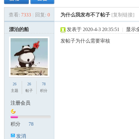
查看:
7333
|
回复:
0
为什么我发布不了帖子
[复制链接]
美
»
›
›
›
漂泊的船
发表于 2020-4-3 20:35:51
|
显示
发帖子为什么需要审核
国
26
26
78
主题
帖子
积分
注册会员
积分
78
发消