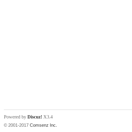
人
网
Powered by
Discuz!
X3.4
© 2001-2017
Comsenz Inc.