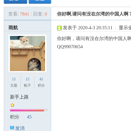
查看:
7841
|
回复:
0
你好啊,请问有没在尔湾的中国人啊
美
»
›
›
›
雨航
发表于 2020-4-3 20:35:11
|
显示
你好啊，请问有没在尔湾的中国人啊
QQ99070654
国
15
15
45
主题
帖子
积分
新手上路
积分
45
发消