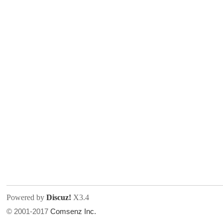
人
网
Powered by
Discuz!
X3.4
© 2001-2017
Comsenz Inc.