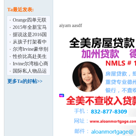
论
息
Ta最近发表:
Orange四单元联
aiyam aasdf
排别墅,投资回报
2015年全新宝马
这么高！
435敞篷系列
据说这是2016国
内最火的10部电
从孩子打架看中
视剧,你都看
美两国人的观念
尔湾Irvine豪华别
差异
墅房间出租
性价比高赴美生
坛
子月子中心是什
Irvine尔湾核心商
么样？
务区办公室分租
国际私人物品运
输 衣服 鞋 家具
更多Ta的好帖>>
书籍 折扣
加