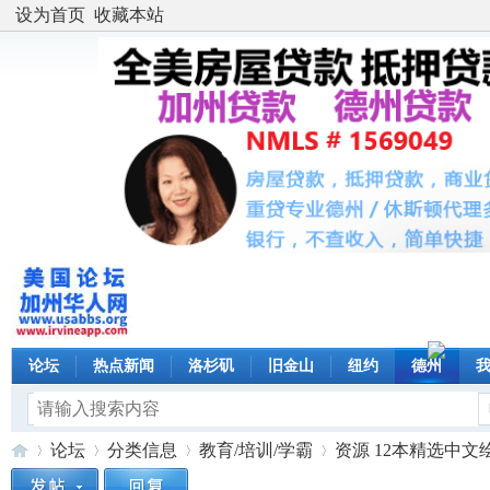
设为首页
收藏本站
论坛
热点新闻
洛杉矶
旧金山
纽约
德州
论坛
分类信息
教育/培训/学霸
资源 12本精选中