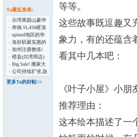
论
等等。
息
Ta最近发表:
尔湾果园山豪华
这些故事既逗趣又
警卫社区/团队独
奔驰 SL450硬顶
家
敞篷便宜出租
upland地区的华
象力，有的还蕴含
人课后补习班
洛杉矶最实惠的
汽车保险！
加州注册教练!
看其中几本吧：
(626)692-3821
橙县(尔湾周边)
坛
精致美屋上市,2
Big Sale! 搬家大
房2浴
拍卖! 物品状态
公司持续扩张,急
非常良好
需资金注入,扩大
更多Ta的好帖>>
生意规模,
《叶子小屋》小朋
推荐理由：
这本绘本描述了一
加