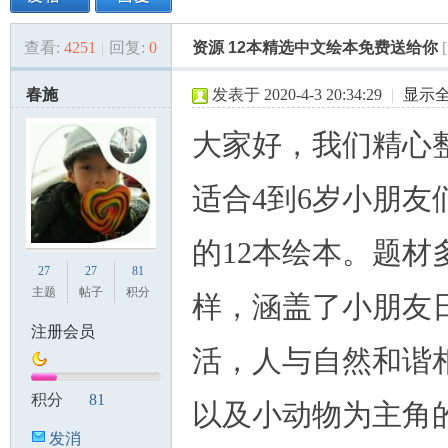
查看:
4251
|
回复:
0
资源 12本精选中文绘本免费送给你
美
»
›
›
›
春施
发表于 2020-4-3 20:34:29
|
显示
大家好，我们精心
适合4到6岁小朋友
的12本绘本。题材
国
27
27
81
主题
帖子
积分
样，涵盖了小朋友
注册会员
活，人与自然和谐
积分
81
以及小动物为主角
发消