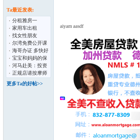
论
息
Ta最近发表:
分租雅房一
aiyam aasdf
间,5/1/20 可迁入
家用车出租
找女性朋友
尔湾免费公开课
海哥办证 多快好
省
宝宝和妈妈的保
坛
障对比,哪款更让
河马赴美：投资
您安心
美国房产的黄金
正规店请按摩师
准则（上）
（色免、大费
更多Ta的好帖>>
50/hr）
加