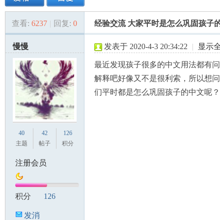
查看:
6237
|
回复:
0
经验交流 大家平时是怎么巩固孩子
美
»
›
›
›
慢慢
发表于 2020-4-3 20:34:22
|
显示
最近发现孩子很多的中文用法都有问
解释吧好像又不是很利索，所以想问
们平时都是怎么巩固孩子的中文呢？
国
40
42
126
主题
帖子
积分
注册会员
积分
126
发消