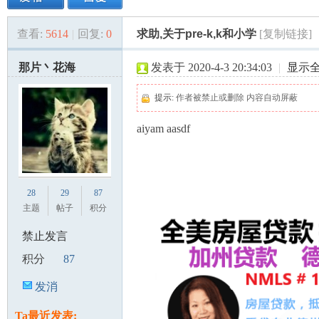
查看:
5614
|
回复:
0
求助,关于pre-k,k和小学
[复制链接]
美
»
›
›
›
那片丶花海
发表于 2020-4-3 20:34:03
|
显示
提示:
作者被禁止或删除 内容自动屏蔽
aiyam aasdf
国
28
29
87
主题
帖子
积分
禁止发言
积分
87
发消
息
Ta最近发表: