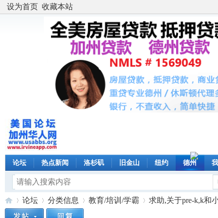
设为首页
收藏本站
论坛
热点新闻
洛杉矶
旧金山
纽约
德州
论坛
分类信息
教育/培训/学霸
求助,关于pre-k,k和