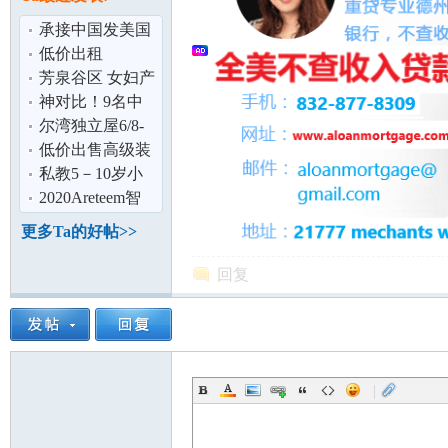
论
承接中国发美国
一般贸易、口
低价出租
罩、个人包裹等
SL450$2500/月,
芳泉谷区 女妇产
含全保
科医生
神对比！9名中
国留学生入境美
尔湾独立屋6/8-
国离奇被拒！
8/15优惠出租
低价出售高级装
修按摩院
私教5－10岁小
孩 油画启蒙 丙烯
2020Areteem智
坛
画启蒙 （Ir
慧星球STEAM夏
更多Ta的好帖>>
令营 乐学趣玩
回复
|
加