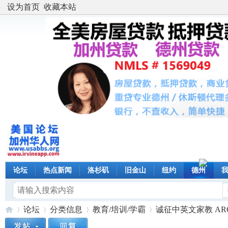
设为首页
收藏本站
论坛
热点新闻
洛杉矶
旧金山
纽约
德州
论坛
分类信息
教育/培训/学霸
诚征中英文家教 ARC