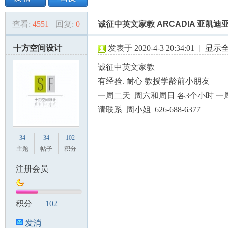
查看:
4551
|
回复:
0
诚征中英文家教 ARCADIA 亚凯迪
美
»
›
›
›
十方空间设计
发表于 2020-4-3 20:34:01
|
显示
诚征中英文家教
有经验. 耐心 教授学龄前小朋友
一周二天 周六和周日 各3个小时 一
请联系 周小姐 626-688-6377
国
34
34
102
主题
帖子
积分
注册会员
积分
102
发消