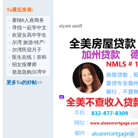
论
息
Ta最近发表:
塞纳8人座商务
aiyam aasdf
车出租,赴美生子
寻找一起学中文
DIY最适合
的小伙伴
欢迎女高中学生
寄宿 美国尔湾顶
尔湾 旅游/待产/
级学区全职
商务 首选 高档社
尔湾民宿月子
区 2房2卫
949-212-3705 免
医生在线丨崇和
坛
费专车接送 看
平医生这个华裔
招女按摩师
医生值得你考
急急急购尔湾中
餐馆
更多Ta的好帖>>
加