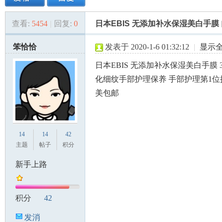
查看:
5454
|
回复:
0
日本EBIS 无添加补水保湿美白手膜
美
»
›
›
›
笨恰恰
发表于 2020-1-6 01:32:12
|
显示
日本EBIS 无添加补水保湿美白手膜 
化细纹手部护理保养 手部护理第1位授奖
美包邮
国
14
14
42
主题
帖子
积分
新手上路
积分
42
发消