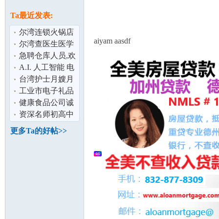
论
息
Ta最近发表:
尔湾连锁火锅店
aiyam aasdf
请人
尔湾查医生医学
中心招聘 护士 医
急聘仓库人员,欢
学助理 前
迎您的加入
A.I. 人工智能 电
脑编程 机器人 网
台湾护士月嫂月
路安全
子餐,经验丰富,人
工业市电子礼品
坛
品好有责任
公司招聘仓管以
健康食品公司诚
及数码打印机
招 销售人员 薪优
资深名师初高中
课后辅导,各种升
更多Ta的好帖>>
学考试备考
加