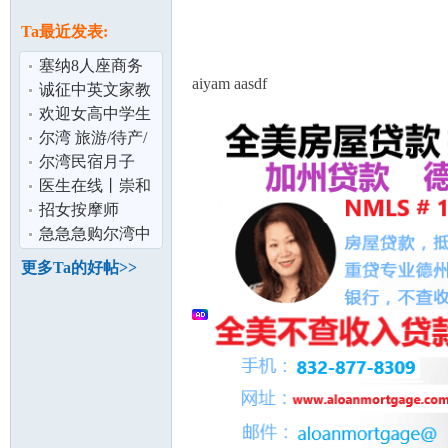
论
息
Ta最近发表:
塞纳8人座商务
aiyam aasdf
车出租,赴美生子
诚征中英文家教
DIY最适合
ARCADIA 亚凯
欢迎女高中学生
迪亚
寄宿 美国尔湾顶
尔湾 旅游/待产/
级学区全职
商务 首选 高档社
尔湾民宿月子
区 2房2卫
949-212-3705 免
医生在线丨崇和
坛
费专车接送 看
平医生这个华裔
招女按摩师
医生值得你考
急急急购尔湾中
餐馆
更多Ta的好帖>>
加