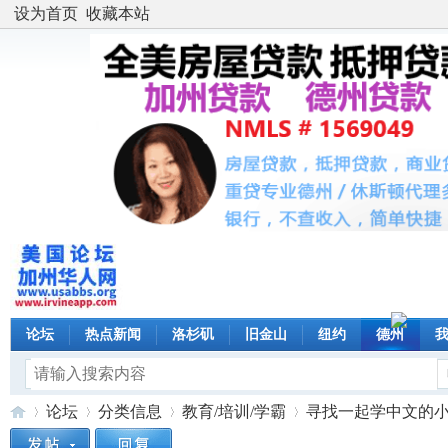
设为首页
收藏本站
论坛
热点新闻
洛杉矶
旧金山
纽约
德州
论坛
分类信息
教育/培训/学霸
寻找一起学中文的