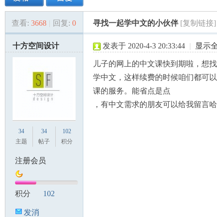
查看:
3668
|
回复:
0
寻找一起学中文的小伙伴
[复制链接]
美
»
›
›
›
十方空间设计
发表于 2020-4-3 20:33:44
|
显示
儿子的网上的中文课快到期啦，想找
学中文，这样续费的时候咱们都可以
课的服务。能省点是点
，有中文需求的朋友可以给我留言哈
国
34
34
102
主题
帖子
积分
注册会员
积分
102
发消