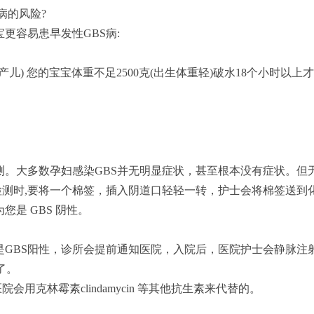
病的风险?
更容易患早发性GBS病:
产儿) 您的宝宝体重不足2500克(出生体重轻)破水18个小时以上
S检测。大多数孕妇感染GBS并无明显症状，甚至根本没有症状。
S检测时,要将一个棉签，插入阴道口轻轻一转，护士会将棉签送
您是 GBS 阴性。
GBS阳性，诊所会提前通知医院，入院后，医院护士会静脉注射青霉素
了。
用克林霉素clindamycin 等其他抗生素来代替的。