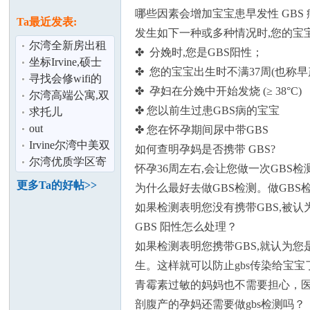
论
息
哪些因素会增加宝宝患早发性 GBS 
Ta最近发表:
发生如下一种或多种情况时,您的宝宝
尔湾全新房出租
✤ 分娩时,您是GBS阳性；
4房
坐标Irvine,硕士
✤ 您的宝宝出生时不满37周(也称早
求职,可尽快入职,
寻找会修wifi的
✤ 孕妇在分娩中开始发烧 (≥ 38°C)
请联系邮
师傅
尔湾高端公寓,双
✤ 您以前生过患GBS病的宝宝
床大套房 4月急
求托儿
招 一位待产
out
✤ 您在怀孕期间尿中带GBS
坛
Irvine尔湾中美双
如何查明孕妈是否携带 GBS?
语 寄宿家庭,小留
尔湾优质学区寄
怀孕36周左右,会让您做一次GB
学生,hom
宿同伴
更多Ta的好帖>>
为什么最好去做GBS检测。做GB
如果检测表明您没有携带GBS,被认为
GBS 阳性怎么处理？
如果检测表明您携带GBS,就认为您是
生。这样就可以防止gbs传染给宝宝
加
青霉素过敏的妈妈也不需要担心，医院会
剖腹产的孕妈还需要做gbs检测吗？