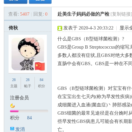
查看:
5407
|
回复:
0
赴美生子妈妈必做的产检
[复制链接
美
»
›
›
›
倚秋
发表于 2020-4-3 20:33:22
|
显示
什么是GBS（B型链球菌检测）?
GBS是Group B Streptoco
多数人都没有症状,且GBS对绝大多
直肠中会有GBS。GBS是一种在
国
28
28
84
主题
帖子
积分
GBS（B型链球菌检测）对宝宝有
在宝宝出生七天内(称为早发性疾病)
注册会员
成细菌进入血液(菌血症)丶肺部感染
GBS细菌的最常见途径是在分娩时从
积分
84
些早发性GBS病患儿可能会有长期影
发消
亡。