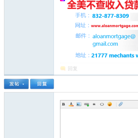
人
回复
网
|