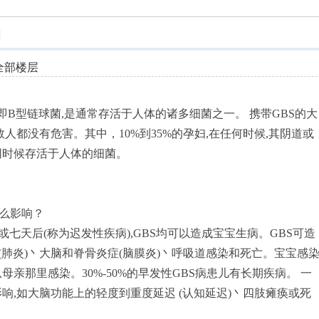
索
]
全部楼层
ccus的缩写,即B型链球菌,是通常存活于人体的诸多细菌之一。 携带GBS的大
数人都没有危害。其中，10%到35%的孕妇,在任何时候,其阴道或
不同时候存活于人体的细菌。
什么影响？
或七天后(称为迟发性疾病),GBS均可以造成宝宝生病。GBS可造
(肺炎)丶大脑和脊骨炎症(脑膜炎)丶呼吸道感染和死亡。宝宝感
母亲那里感染。30%-50%的早发性GBS病患儿有长期疾病。 一
响,如大脑功能上的轻度到重度延迟 (认知延迟)丶四肢瘫痪或死