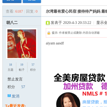
查看:
6187
|
回复:
0
尔湾最有爱心民宿 接待待产妈妈 最
美
»
›
›
›
胡八二
发表于 2020-4-3 20:33:22
|
显示
提示:
作者被禁止或删除 内容自动屏蔽
aiyam aasdf
国
18
19
57
主题
帖子
积分
禁止发言
积分
57
发消
息
Ta最近发表: