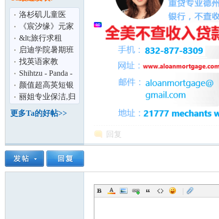
论
洛杉矶儿童医
院,80万美元治疗
《宸汐缘》元家
费,是真的吗?
衰败是自找的。
&lt;旅行求租
&gt;irvine 尔湾一
启迪学院暑期班
室整套房源
（北橙县）10周
找英语家教
课程详细介
Shihtzu - Panda -
Male
颜值超高英短银
渐层特价1xxx
丽姐专业保洁,归
坛
纳整理
更多Ta的好帖>>
回复
|
加