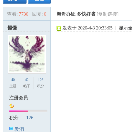
查看:
7730
|
回复:
0
海哥办证 多快好省
[复制链接]
美
»
›
›
›
慢慢
发表于 2020-4-3 20:33:05
|
显示
国
40
42
126
主题
帖子
积分
注册会员
积分
126
发消