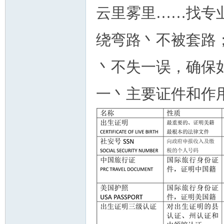
云里雾里……找专
绕弯路丶不被套路
丶不失一误，确保
州
一丶主要证件和作
华