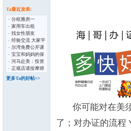
论
息
Ta最近发表:
分租雅房一
间,5/1/20 可迁入
家用车出租
找女性朋友
经验交流 大家平
时是怎么巩固孩
尔湾免费公开课
子的中文的
宝宝和妈妈的保
坛
障对比,哪款更让
河马赴美：投资
您安心
美国房产的黄金
正规店请按摩师
准则（上）
（色免、大费
更多Ta的好帖>>
50/hr）
你可能对在美须
加
了；对办证的流程