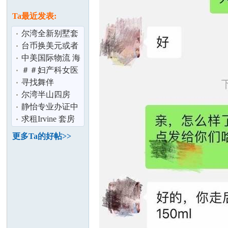
论
息
Ta最近发表:
尔湾全新别墅套
房出租
台币换美元或者
人民币,有人需要
中美国际物流 海
台币吗 长期
运 空运 卡车 清
＃＃妇产科女医
关
生＃＃ Dr Mehta
寻找舞伴
尔湾 全球
尔湾半山四房
坛
House最新照片,
静怡专业办证中
完美舒适打造精
心
求租Irvine 套房
或House
更多Ta的好帖>>
加