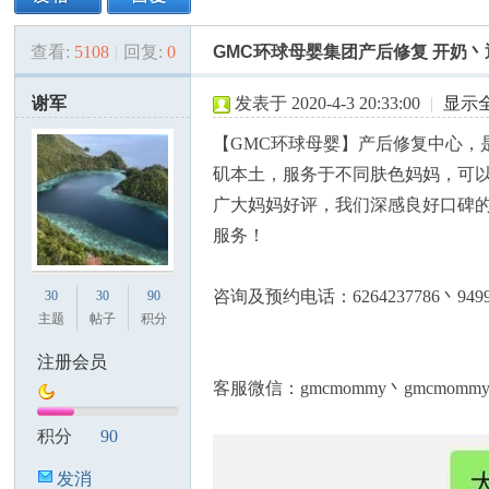
查看:
5108
|
回复:
0
GMC环球母婴集团产后修复 开奶
美
»
›
›
›
谢军
发表于 2020-4-3 20:33:00
|
显示
【GMC环球母婴】产后修复中心，
矶本土，服务于不同肤色妈妈，可
广大妈妈好评，我们深感良好口碑
服务！
国
咨询及预约电话：6264237786丶9499
30
30
90
主题
帖子
积分
注册会员
客服微信：gmcmommy丶gmcmomm
积分
90
发消