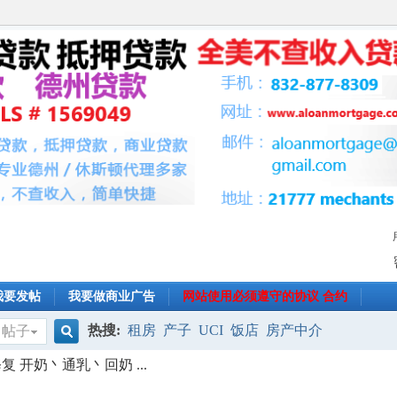
我要发帖
我要做商业广告
网站使用必须遵守的协议 合约
热搜:
租房
产子
UCI
饭店
房产中介
帖子
搜
 开奶丶通乳丶回奶 ...