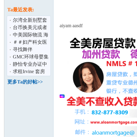
论
息
Ta最近发表:
尔湾全新别墅套
aiyam aasdf
房出租
台币换美元或者
人民币,有人需要
中美国际物流 海
台币吗 长期
运 空运 卡车 清
＃＃妇产科女医
关
生＃＃ Dr Mehta
寻找舞伴
尔湾 全球
GMC环球母婴集
坛
团产后修复 开奶
静怡专业办证中
丶通乳丶回奶
心
求租Irvine 套房
或House
更多Ta的好帖>>
加