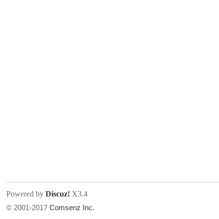
人
网
Powered by
Discuz!
X3.4
© 2001-2017
Comsenz Inc.