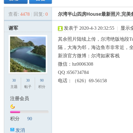
查看:
4478
|
回复:
0
尔湾半山四房House最新照片,完
美
»
›
›
›
谢军
发表于 2020-4-3 20:32:55
|
显示
其余照片陆续上传，尔湾绝版地段Turtle
隔，大海为邻，海边鱼市非常近，
新浪官方微博：尔湾如家客栈
微信：hz0006308
QQ :656734784
国
电话：（626）69-56158
30
30
90
主题
帖子
积分
注册会员
积分
90
发消