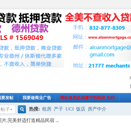
我要发帖
我要做商业广告
网站使用必须遵守的协议 合约
热搜:
租房
产子
UCI
饭店
房产中介
帖子
搜
片,完美舒适打造精品民宿 ...