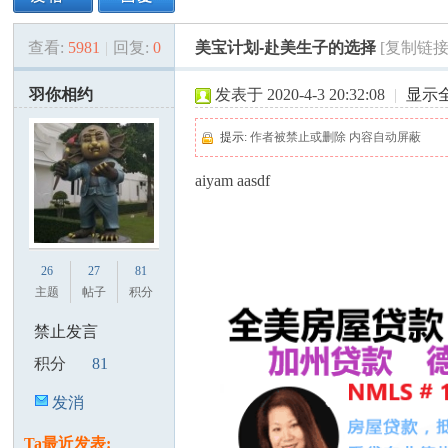
查看:
5981
|
回复:
0
美宝计划-赴美生子的选择
[复制链接
美
»
›
›
›
羽你相约
发表于 2020-4-3 20:32:08
|
显示
提示:
作者被禁止或删除 内容自动屏蔽
aiyam aasdf
国
26
27
81
主题
帖子
积分
禁止发言
积分
81
发消
息
Ta最近发表: