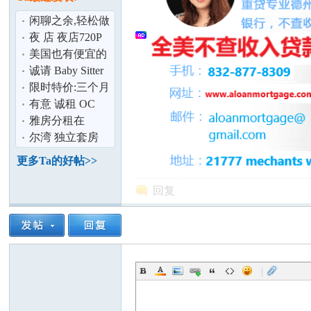
论
闲聊之余,轻松做
个代购,不要再到
夜 店 夜店720P
处奔波跑货
Youtube 徐峥 李
美国也有便宜的
小璐 以及
泡奶神器拉 ！
诚请 Baby Sitter
(恒温调奶器)
帮助照顾小孩
限时特价:三个月
全包1.9万美金起
有意 诚租 OC
真正直营
(小)办公室 或
雅房分租在
(小)仓库
Irvine(尔湾)
尔湾 独立套房
坛
独立进出 Master
更多Ta的好帖>>
Room for R
回复
|
加