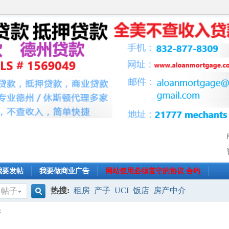
我要发帖
我要做商业广告
网站使用必须遵守的协议 合约
热搜:
租房
产子
UCI
饭店
房产中介
帖子
搜
择