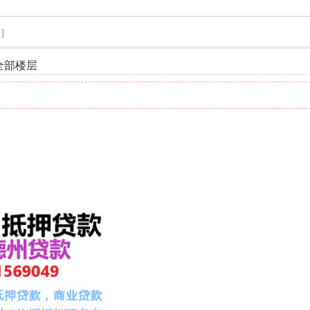
索
]
全部楼层