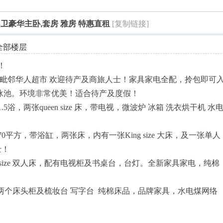
索
3卫豪华主卧,套房 雅房 特惠直租
[复制链接]
全部楼层
！
，毗邻华人超市 欢迎待产及商旅人士！家具家电全配，拎包即可
泳池。环境非常优美！适合待产及度假！
浴，两张queen size 床，带电视，微波炉 冰箱 洗衣烘干机 水
平方，带浴缸，两张床，内有一张King size 大床，及一张单人
士！
en size 双人床，配有电视柜及书桌台，台灯。全新家具家电，纯棉
 双人床 两个床头柜及梳妆台 写字台 纯棉床品，品牌家具，水电煤网络