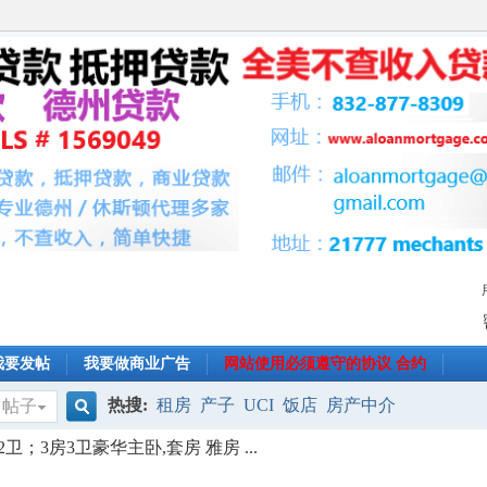
我要发帖
我要做商业广告
网站使用必须遵守的协议 合约
热搜:
租房
产子
UCI
饭店
房产中介
帖子
搜
卫；3房3卫豪华主卧,套房 雅房 ...