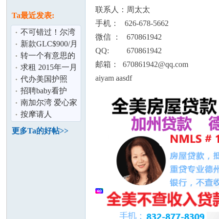
论
息
联系人：周太太
Ta最近发表:
手机： 626-678-5662
不可错过！尔湾
微信 ： 670861942
大公园三套房
新款GLC$900/月
QQ: 670861942
town home出租
含全保及雨伞险
转一个有意思的
邮箱： 670861942@qq.com
国内帖子：Fang
求租 2015年一月
aiyam aasdf
火Fang盗房天
中下旬待产+月
代办美国护照
子 租期4个月
DS3053
招聘baby看护
坛
南加尔湾 爱心家
庭招寄宿学生
按摩请人
更多Ta的好帖>>
加