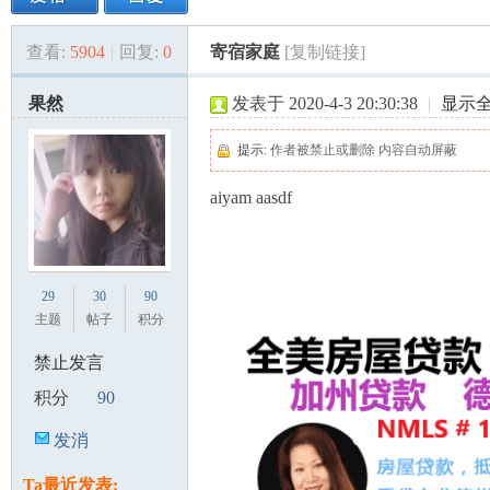
查看:
5904
|
回复:
0
寄宿家庭
[复制链接]
美
»
›
›
›
果然
发表于 2020-4-3 20:30:38
|
显示
提示:
作者被禁止或删除 内容自动屏蔽
aiyam aasdf
国
29
30
90
主题
帖子
积分
禁止发言
积分
90
发消
息
Ta最近发表: