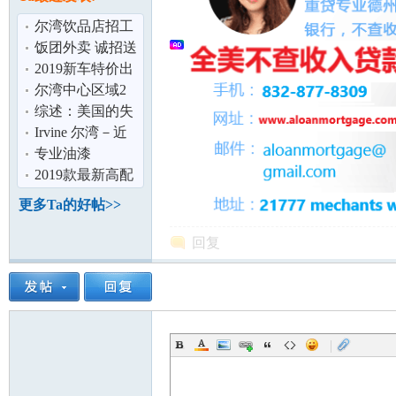
论
尔湾饮品店招工
（只招女生）全
饭团外卖 诚招送
职2位
餐员 每日收入
2019新车特价出
300 起！疫情
租 最低$699起 送
尔湾中心区域2
车到府 机
房公寓分租,拎包
综述：美国的失
入住
业保障制度及其
Irvine 尔湾－近
调整
UCI&amp;IVC房
专业油漆
间出租
62662853386
2019款最新高配
坛
7座丰田塞纳接送
更多Ta的好帖>>
服务。
回复
|
加