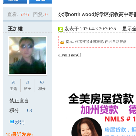
查看:
5795
|
回复:
0
尔湾north wood好学区招收高中
美
»
›
›
›
王加雄
发表于 2020-4-3 20:30:35
|
显示
提示:
作者被禁止或删除 内容自动屏蔽
aiyam aasdf
国
20
21
63
主题
帖子
积分
禁止发言
积分
63
发消
息
Ta最近发表: