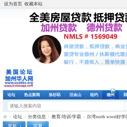
设为首页
收藏本站
论坛
热点新闻
洛杉矶
旧金山
纽约
德州
论坛
分类信息
教育/培训/学霸
尔湾north woo