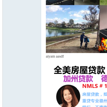
州
aiyam aasdf
华