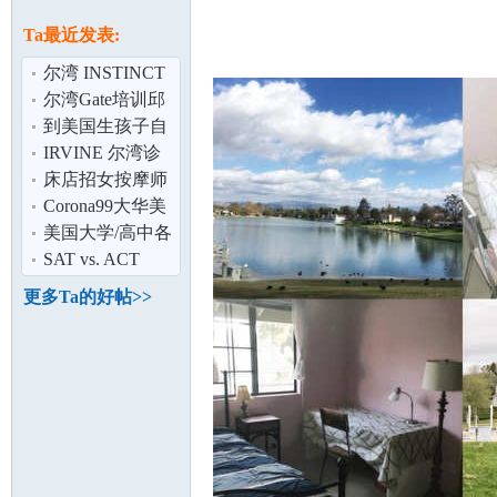
论
息
Ta最近发表:
尔湾 INSTINCT
幼猫无物鸡肉罐
尔湾Gate培训邱
头5.5oz 11个
老师粗暴侮辱
到美国生孩子自
己带月嫂？有可
IRVINE 尔湾诊
能面临牢狱之
所聘请有照按摩
床店招女按摩师
师和诊所秘书
大费高
Corona99大华美
坛
食广场中餐厅地
美国大学/高中各
板价转让$1.5
类数学课程辅导
SAT vs. ACT
(以及SAT/AP
更多Ta的好帖>>
加