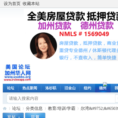
设为首页
收藏本站
论坛
热点新闻
洛杉矶
旧金山
纽约
德州
论坛
分类信息
教育/培训/学霸
尔湾&#9752;&#650