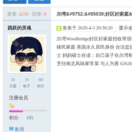
查看:
4250
|
回复:
0
尔湾&#9752;&#65039;好区好家庭&
美
»
›
›
›
跳跃的灵魂
发表于 2020-4-3 20:30:20
|
显示
尔湾Woodbridge好区好家庭招收
移民家庭 美国永久居民身份 合法监
士 妈妈硕士在读；自己孩子在尔湾私
烹饪南北风味家常菜 与人为善 626263
国
35
35
105
主题
帖子
积分
注册会员
积分
105
发消