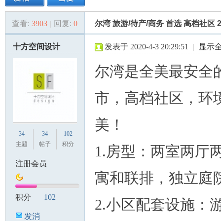
查看:
3903
|
回复:
0
尔湾 旅游/待产/商务 首选 高档社区 
美
»
›
›
›
十方空间设计
发表于 2020-4-3 20:29:51
|
显示
尔湾是全美最安全
市，高档社区，环
美！
国
34
34
102
主题
帖子
积分
1.房型：两室两厅两
注册会员
寓和联排，独立庭
积分
102
2.小区配套设施：
发消