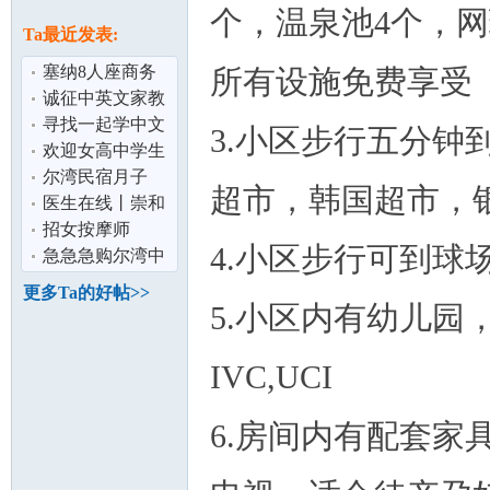
论
个，温泉池4个，
息
Ta最近发表:
塞纳8人座商务
所有设施免费享受
车出租,赴美生子
诚征中英文家教
DIY最适合
ARCADIA 亚凯
寻找一起学中文
3.小区步行五分
迪亚
的小伙伴
欢迎女高中学生
寄宿 美国尔湾顶
尔湾民宿月子
超市，韩国超市，
级学区全职
949-212-3705 免
医生在线丨崇和
坛
费专车接送 看
平医生这个华裔
招女按摩师
4.小区步行可到球
医生值得你考
急急急购尔湾中
餐馆
更多Ta的好帖>>
5.小区内有幼儿园
IVC,UCI
6.房间内有配套
加