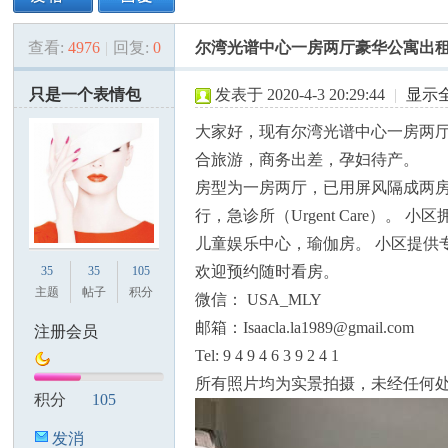
查看:
4976
|
回复:
0
尔湾光谱中心一房两厅豪华公寓出租
美
»
›
›
›
只是一个表情包
发表于 2020-4-3 20:29:44
|
显示
大家好，现有尔湾光谱中心一房两厅
合旅游，商务出差，孕妇待产。
房型为一房两厅，已用屏风隔成两房。 步
行，急诊所（Urgent Care）
儿童娱乐中心，瑜伽房。 小区提供
国
欢迎预约随时看房。
35
35
105
主题
帖子
积分
微信： USA_MLY
邮箱：Isaacla.la1989@gmail.com
注册会员
Tel: 9 4 9 4 6 3 9 2 4 1
所有照片均为实景拍摄，未经任何
积分
105
发消