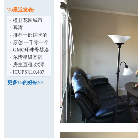
论
息
Ta最近发表:
橙县花园城市
Ladera Ranch 十
耳湾
分学区房 整套
推荐一部讲吃的
电视剧,不要空腹
原创 一千零一个
看！
中国品牌故事 莲
GMC环球母婴洛
花演说
杉矶产后修复
尔湾星级寄宿
坛
房主直租-尔湾
Irvine别墅,家电
[CUPS]110,487
家具齐全,管
尺仓库出租,位于
更多Ta的好帖>>
Anaheim
加