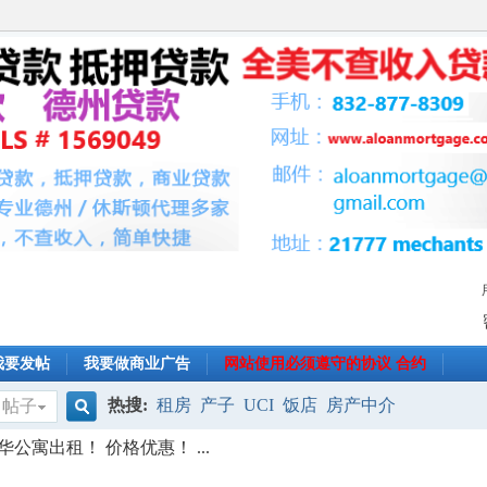
我要发帖
我要做商业广告
网站使用必须遵守的协议 合约
热搜:
租房
产子
UCI
饭店
房产中介
帖子
搜
公寓出租！ 价格优惠！ ...