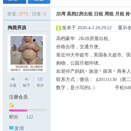
查看:
3773
|
回复:
0
尔湾 高档2房出租 日租 周租 月租 
美
»
›
›
›
掏粪男孩
发表于 2020-4-3 20:29:22
|
显示
高档豪华 2B2B房屋出租。
价格合理，交通方便。
靠近99大华超市，美国各大超市。
购物，公园尽都环绕。
欢迎待产妈妈丶旅游丶探亲丶商务人
国
联系方式：微信： jl20131130 (
40
41
122
主题
帖子
积分
数字，是小写的L ） 手机949-24
注册会员
积分
122
发消