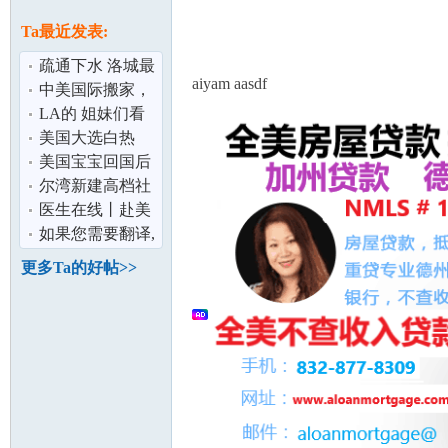
论
息
Ta最近发表:
疏通下水 洛城最
aiyam aasdf
低价
中美国际搬家，
私人物品运输，
LA的 姐妹们看
衣服和鞋运输
过来, 一起见证彼
美国大选白热
此的蜕变~~
化，华人为什么
美国宝宝回国后
更支持他？
去怎么接种疫
尔湾新建高档社
坛
苗？
区独栋别墅分租
医生在线丨赴美
自助待产 民
生子,这个医生你
如果您需要翻译,
不能不知道
我可以帮您
更多Ta的好帖>>
加