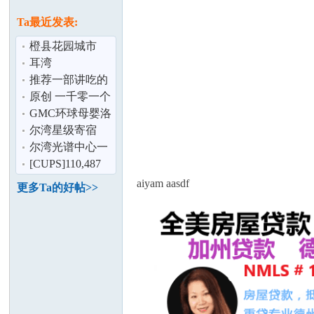
论
息
Ta最近发表:
橙县花园城市
Ladera Ranch 十
耳湾
分学区房 整套
推荐一部讲吃的
电视剧,不要空腹
原创 一千零一个
看！
中国品牌故事 莲
GMC环球母婴洛
花演说
杉矶产后修复
尔湾星级寄宿
坛
尔湾光谱中心一
房两厅豪华公寓
[CUPS]110,487
出租！ 价格
尺仓库出租,位于
aiyam aasdf
更多Ta的好帖>>
Anaheim
加