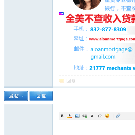
州
回复
华
|