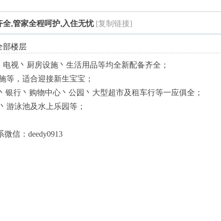
索
具齐全,管家全程呵护,入住无忧
[复制链接]
全部楼层
fi丶电视丶厨房设施丶生活用品等均全新配备齐全；
浴设施等，适合迎接新生宝宝；
院丶银行丶购物中心丶公园丶大型超市及租车行等一应俱全；
地丶游泳池及水上乐园等；
摄。
系微信：deedy0913