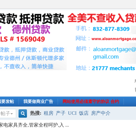
我要发帖
我要做商业广告
网站使用必须遵守的协议 合约
热搜:
租房
产子
UCI
饭店
房产中介
帖子
搜
,家电家具齐全,管家全程呵护,入 ...