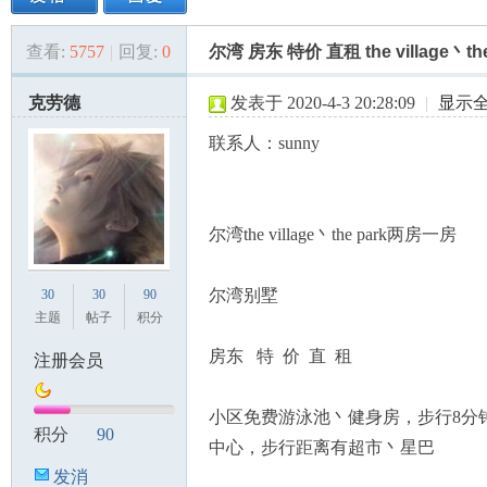
查看:
5757
|
回复:
0
尔湾 房东 特价 直租 the village丶the
美
»
›
›
›
克劳德
发表于 2020-4-3 20:28:09
|
显示
联系人：sunny
尔湾the village丶the park两房一房
国
尔湾别墅
30
30
90
主题
帖子
积分
房东 特 价 直 租
注册会员
小区免费游泳池丶健身房，步行8分
积分
90
中心，步行距离有超市丶星巴
发消