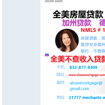
aiyam aasdf
人
网