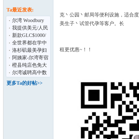
论
息
Ta最近发表:
克丶公园丶邮局等便利设施，适合度
尔湾 Woodbury
美生子丶试管代孕等客户。长
社区 2房2卫公寓
我提供美元/人民
币 双向找换 利率
新款GLC$1000/
优惠
月含全保及雨伞
全世界都在学中
租更优惠~！！
险
国话！10年老学
洛杉矶最美孕妇
校招生啦!
照,新生儿摄影
阿姨家-尔湾寄宿
坛
家庭9493352479
橙县纯店色免大
费高招优秀女按
尔湾诚聘高中数
摩师
学陪读女家教
更多Ta的好帖>>
加