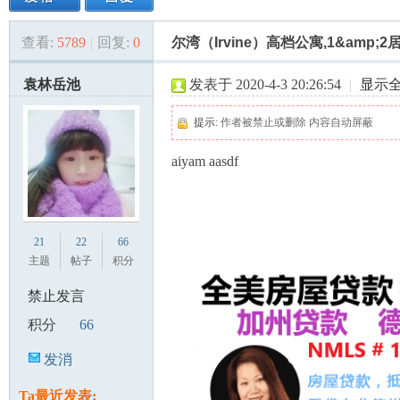
查看:
5789
|
回复:
0
尔湾（Irvine）高档公寓,1&amp
美
»
›
›
›
袁林岳池
发表于 2020-4-3 20:26:54
|
显示
提示:
作者被禁止或删除 内容自动屏蔽
aiyam aasdf
国
21
22
66
主题
帖子
积分
禁止发言
积分
66
发消
息
Ta最近发表: