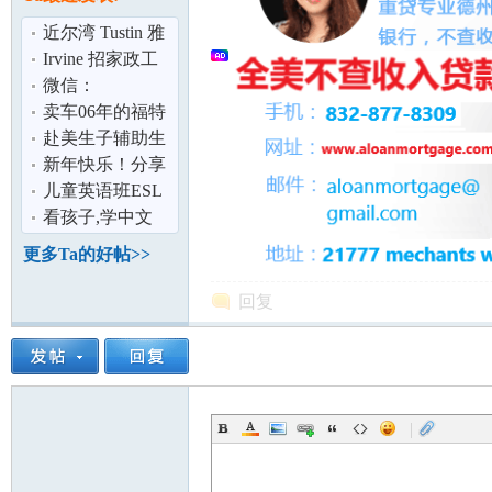
论
近尔湾 Tustin 雅
房出租 包水电网
Irvine 招家政工
微信：
naviusbaby 尔湾
卖车06年的福特
Walnut一站式服
福克斯,银
赴美生子辅助生
务月
色,98000迈,卖
育聘请独立医疗
新年快乐！分享
4500
翻译的好处
这张照片给那些
儿童英语班ESL
说他们不是猫
看孩子,学中文
坛
更多Ta的好帖>>
回复
|
加