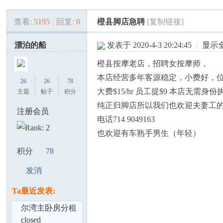
查看:
5195
|
回复:
0
橙县脚店急聘
[复制链接]
美
»
›
›
›
漂泊的船
发表于 2020-4-3 20:24:45
|
显示
橙县按摩老店，招聘女按摩师，
本店经营多年客源稳定，小费好，
26
26
78
大费$15/hr 员工提$9 本店无
主题
帖子
积分
纯正归脚店所以我们也欢迎夫妻工
注册会员
电话714 9049163
国
也欢迎有车熟手男生（年轻）
积分
78
发消
息
Ta最近发表:
尔湾主卧房分租
closed
论