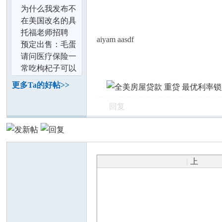
为什么我发布不
了帖子
在美国改名的具
体步骤是什么
托福老师招聘
aiyam aasdf
预定出售：毛蛋
（喜蛋）．小鸡
请问医疗保险一
苗,鸽子蛋、
般多少钱一年？
常吃枸杞子可以
留学生
美容、抗疲劳，
更多Ta的好帖>>
好处多多
坛
回复
|
上
传
加