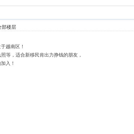
索
全部楼层
位于越南区！
需身份执照等，适合新移民肯出力挣钱的朋友，
的加入！