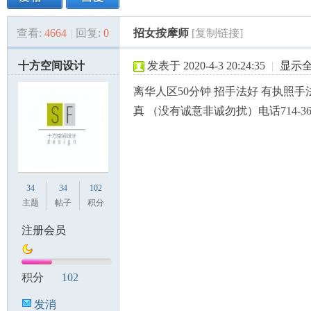
查看:
4664
|
回复:
0
招女按摩师
[复制链接]
美
»
›
›
›
十方空间设计
发表于 2020-4-3 20:24:35
|
显示
离华人区50分钟 招手法好 有执照手
真 （没有诚意非诚勿扰）电话714-363-
国
34
34
102
主题
帖子
积分
注册会员
积分
102
发消