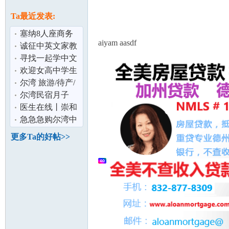
论
息
Ta最近发表:
塞纳8人座商务
aiyam aasdf
车出租,赴美生子
诚征中英文家教
DIY最适合
ARCADIA 亚凯
寻找一起学中文
迪亚
的小伙伴
欢迎女高中学生
寄宿 美国尔湾顶
尔湾 旅游/待产/
级学区全职
商务 首选 高档社
尔湾民宿月子
坛
区 2房2卫
949-212-3705 免
医生在线丨崇和
费专车接送 看
平医生这个华裔
急急急购尔湾中
医生值得你考
餐馆
更多Ta的好帖>>
加