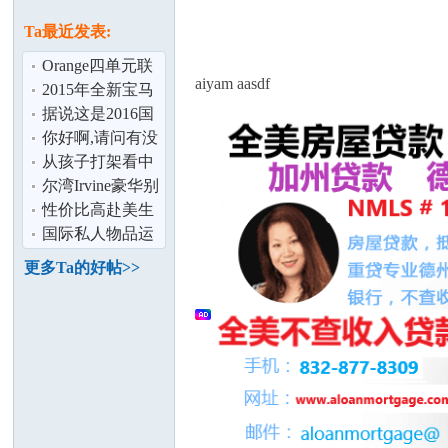
论
息
Ta最近发表:
Orange四单元联
aiyam aasdf
排别墅,投资回报
2015年全新宝马
这么高！
435敞篷系列
据说这是2016国
内最火的10部电
你好啊,请问有没
视剧,你都看
在尔湾的中国人
从孩子打架看中
啊？
美两国人的观念
尔湾Irvine豪华别
坛
差异
墅房间出租
性价比高赴美生
子月子中心是什
国际私人物品运
么样？
输 衣服 鞋 家具
更多Ta的好帖>>
书籍 折扣
加