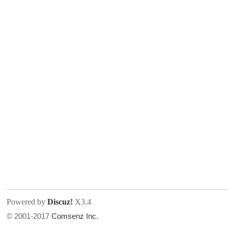
人
网
Powered by
Discuz!
X3.4
© 2001-2017
Comsenz Inc.