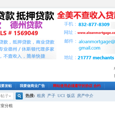
我要发帖
我要做商业广告
网站使用必须遵守的协议 合约
热搜:
租房
产子
UCI
饭店
房产中介
帖子
搜
公室分租