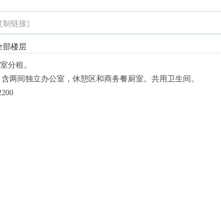
索
复制链接]
全部楼层
区办公室分租。
尺，含两间独立办公室，休憩区和商务餐厨室。共用卫生间。
00