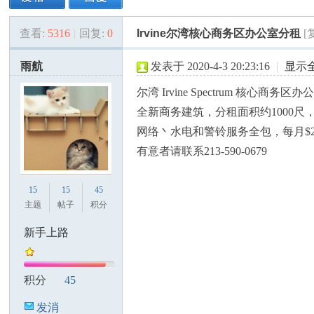
查看:
5316
|
回复:
0
Irvine尔湾核心商务区办公室分租
[
美
»
›
›
›
雨航
发表于 2020-4-3 20:23:16
|
显示
尔湾 Irvine Spectrum 核心商务
全新商务建筑，分租面积约1000
网络丶水电和警铃服务全包，每月$22
有意者请联系213-590-0679
国
15
15
45
主题
帖子
积分
新手上路
积分
45
发消