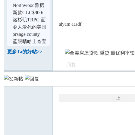
修复草地施肥、
Northwood雅房
枯草复绿、种
分组850一人间
新款GLC$900/
月,含全保及雨伞
洛杉矶TRPG 面
aiyam aasdf
险
团招募新人
令人爱死的美国
小学和幼儿园
orange county
Anaheim want
蓝眼睛哈士奇宝
massage thera
宝出售二哈有纯
更多Ta的好帖>>
白色哦找新家
坛
回复
|
上
传
加