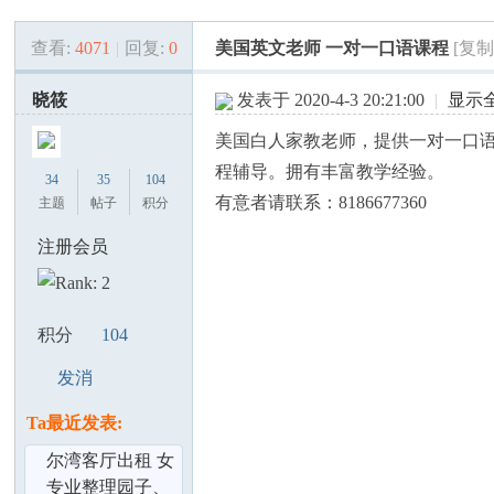
查看:
4071
|
回复:
0
美国英文老师 一对一口语课程
[复
美
»
›
›
›
晓筱
发表于 2020-4-3 20:21:00
|
显示
美国白人家教老师，提供一对一口
程辅导。拥有丰富教学经验。
34
35
104
有意者请联系：8186677360
主题
帖子
积分
注册会员
国
积分
104
发消
息
Ta最近发表:
尔湾客厅出租 女
生室友 水电全包
专业整理园子、
论