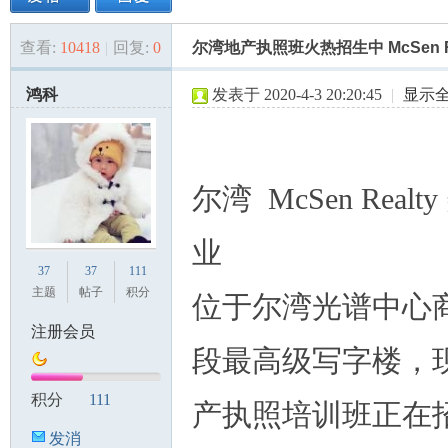
查看:
10418
|
回复:
0
尔湾地产执照班火热招生中 McSen R
美
»
›
›
›
鸿科
发表于 2020-4-3 20:20:45
|
显示
尔湾 McSen Realt
业
国
37
37
111
主题
帖子
积分
位于尔湾光谱中心
注册会员
段最高级写字楼，
积分
111
产执照培训班正在
发消