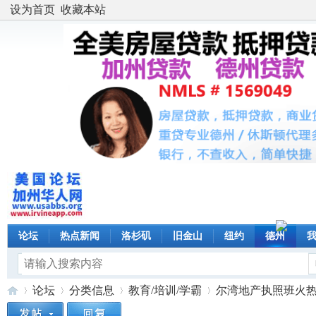
设为首页
收藏本站
论坛
热点新闻
洛杉矶
旧金山
纽约
德州
论坛
分类信息
教育/培训/学霸
尔湾地产执照班火热招生中 