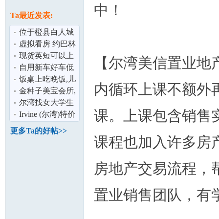
论
中！
息
Ta最近发表:
位于橙县白人城
市约巴林达
虚拟看房 约巴林
（Yorba Linda)雅
达(Yorba Linda)
现货英短可以上
【尔‌湾美信‌置‌业‌地‌产
独立屋精选
门看
自用新车好车低
价全险带导航带
饭桌上吃晚饭,儿
内‌循‌环上‌课不‌额‌
Car seat,无
子突然问老
金种子美宝会所,
坛
宋：“爸爸！你
山景别墅,纯正美
尔湾找女大学生
课。上‌课‌包‌含‌销‌
式生活,欢
丶留学生寄宿
Irvine (尔湾)特价
高端公寓丶
更多Ta的好帖>>
townhouse 房
课程也加入许多房
房地产交易流程，帮助
置‌业‌销‌售‌团‌队，有
加