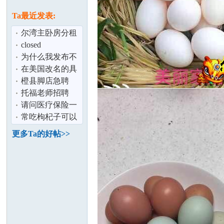
论
息
Ta最近发表:
尔湾主卧房分租
closed
为什么我发布不
了帖子
在美国改名的具
体步骤是什么
橙县脚店急聘
托福老师招聘
坛
请问医疗保险一
般多少钱一年？
常吃枸杞子可以
留学生
美容、抗疲劳，
更多Ta的好帖>>
好处多多
加