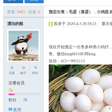
查看:
8405
|
回复:
0
预定出售：毛蛋（喜蛋）．小鸡苗,
美
»
›
›
›
漂泊的船
发表于 2020-4-3 20:19:23
|
显示
现在开始预定一出售多种类小鸡仔
售。微信king681108 阿king
短信：415一9921113
国
26
26
78
主题
帖子
积分
注册会员
积分
78
发消