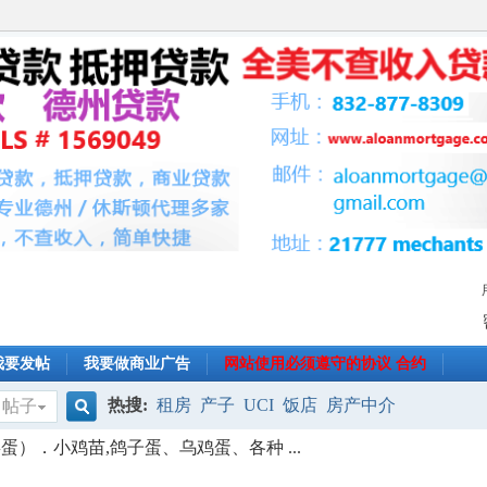
我要发帖
我要做商业广告
网站使用必须遵守的协议 合约
热搜:
租房
产子
UCI
饭店
房产中介
帖子
搜
）．小鸡苗,鸽子蛋、乌鸡蛋、各种 ...