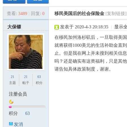
查看:
3489
|
回复:
0
移民美国后的社会保险金
[复制链接]
美
»
›
›
›
大保镖
发表于 2020-4-3 20:18:35
|
显示
在移民加州洛杉矶后，一旦取得美国
就将获得1000美元的生活补助金直
止。但是我在网上并未搜到相关信息
吗？还是确实有这类福利，只是其他
请告知具体政策制度，谢谢。
国
21
21
63
主题
帖子
积分
注册会员
积分
63
发消