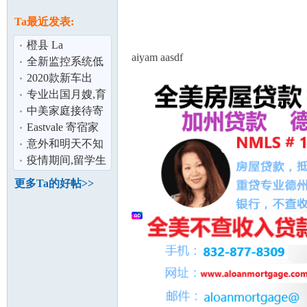
论
息
Ta最近发表:
橙县 La
aiyam aasdf
Habra/Buena
全新监控系统低
Park/Fullerton 1房
价转。
2020款新车出
1
租,600/月起,商业
专业出国月嫂,育
全险,
婴师
中美家庭接待寄
宿生,就读南加州
Eastvale 寄宿家
坛
前10名公立
庭
意外和明天不知
哪个会先来？
疫情期间,留学生
可以申请工卡在
更多Ta的好帖>>
校外打工了
加