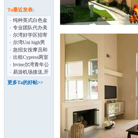
论
息
Ta最近发表:
纯种英式白色金
毛预售
专业团队代办美
宝证件
尔湾好学区招寄
宿女学生
尔湾Uni high男
生寄宿
急招女按摩员和
part time
出租Cypress两室
坛
公寓,近
Irvine尔湾青年公
Cerritos,CSULB
寓
易游机场接送,开
车稳,时间准。
更多Ta的好帖>>
加