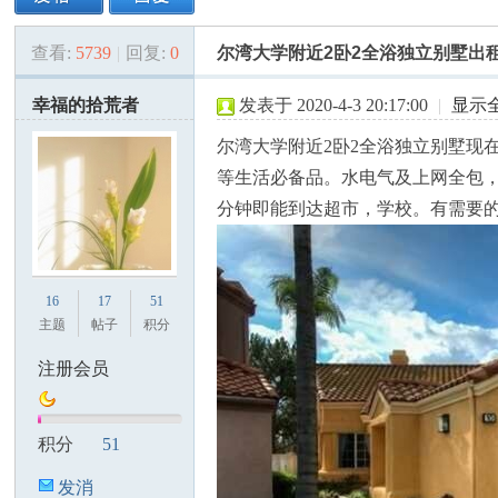
查看:
5739
|
回复:
0
尔湾大学附近2卧2全浴独立别墅出
美
»
›
›
›
幸福的拾荒者
发表于 2020-4-3 20:17:00
|
显示
尔湾大学附近2卧2全浴独立别墅现
等生活必备品。水电气及上网全包
分钟即能到达超市，学校。有需要的人士请
国
16
17
51
主题
帖子
积分
注册会员
积分
51
发消