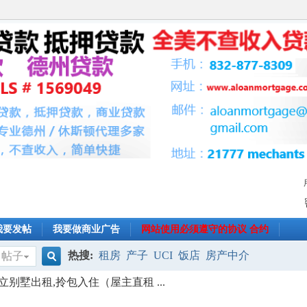
我要发帖
我要做商业广告
网站使用必须遵守的协议 合约
热搜:
租房
产子
UCI
饭店
房产中介
帖子
搜
别墅出租,拎包入住（屋主直租 ...