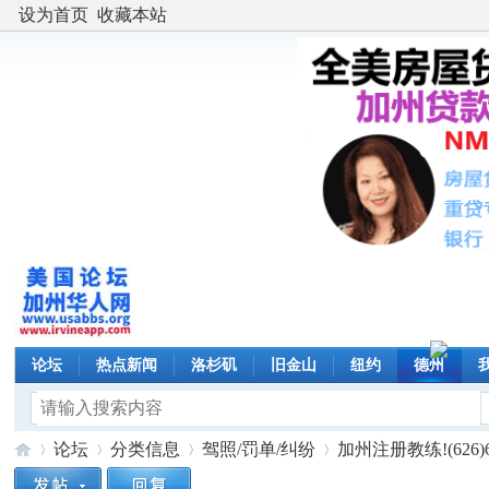
设为首页
收藏本站
论坛
热点新闻
洛杉矶
旧金山
纽约
德州
论坛
分类信息
驾照/罚单/纠纷
加州注册教练!(626)69