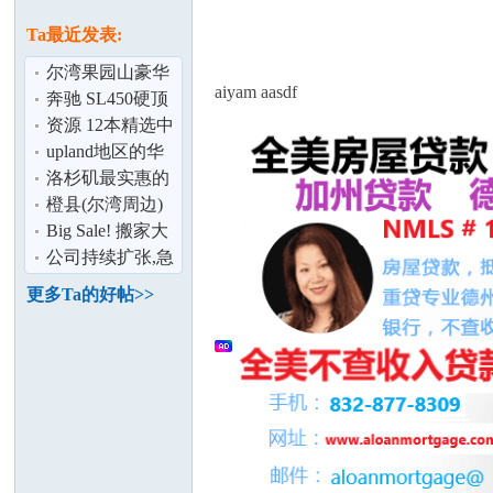
论
息
Ta最近发表:
尔湾果园山豪华
aiyam aasdf
警卫社区/团队独
奔驰 SL450硬顶
家
敞篷便宜出租
资源 12本精选中
文绘本免费送给
upland地区的华
你
人课后补习班
洛杉矶最实惠的
汽车保险！
橙县(尔湾周边)
坛
精致美屋上市,2
Big Sale! 搬家大
房2浴
拍卖! 物品状态
公司持续扩张,急
非常良好
需资金注入,扩大
更多Ta的好帖>>
生意规模,
加