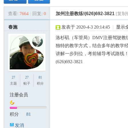
查看:
7664
|
回复:
0
加州注册教练!(626)692-3821
[复制
美
»
›
›
›
春施
发表于 2020-4-3 20:14:45
|
显示
洛杉矶（车管局）DMV注册驾驶教
独特的教学方式，结合多年的教学
讲解一步到位，考前辅导考试路线
(626)692-3821
国
27
27
81
主题
帖子
积分
注册会员
积分
81
发消