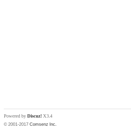
人
网
Powered by
Discuz!
X3.4
© 2001-2017
Comsenz Inc.