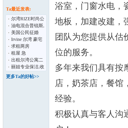
论
浴室，门窗水电，
息
Ta最近发表:
尔湾RIZE时尚公
地板，加建改建，
寓-次卧出租
油电混合普锐斯,
$1250/m
省油神车,皮椅高
美国公民征婚
团队为您提供从估
配,TOYOTA
Irvine 尔湾 豪宅
轻松做月子 －华
求租两房
位的服务。
美之家
租屋 急
坛
出租尔湾公寓二
多年来我们具有按
房二厅二卫
丽姐专业保洁,收
纳整理
更多Ta的好帖>>
店，奶茶店，餐馆
经验。
积极认真与客人沟
加