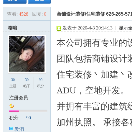
查看:
4528
|
回复:
0
商铺设计装修/住宅装修 626-265-571
美
»
›
›
›
嗡嗡
发表于 2020-4-3 20:14:13
|
显示
本公司拥有专业的
团队包括商铺设计
住宅装修丶加建丶
国
30
30
90
主题
帖子
积分
ADU，空地开发。
注册会员
并拥有丰富的建筑
积分
90
加州执照。 承接各
发消