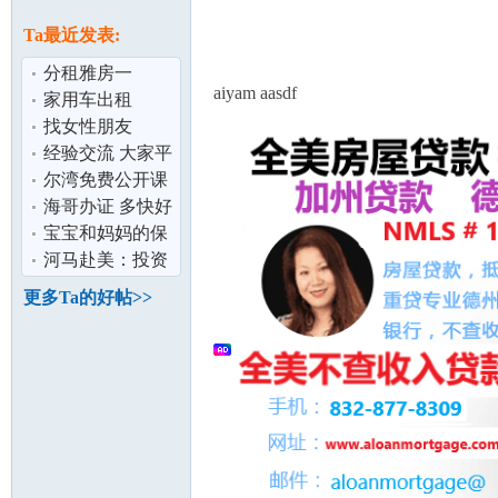
论
息
Ta最近发表:
分租雅房一
aiyam aasdf
间,5/1/20 可迁入
家用车出租
找女性朋友
经验交流 大家平
时是怎么巩固孩
尔湾免费公开课
子的中文的
海哥办证 多快好
坛
省
宝宝和妈妈的保
障对比,哪款更让
河马赴美：投资
您安心
美国房产的黄金
更多Ta的好帖>>
准则（上）
加