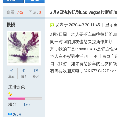
查看:
7361
|
回复:
0
2月9日洛杉矶到Las Vegas拉斯维
美
»
›
›
›
慢慢
发表于 2020-4-3 20:11:45
|
显示
2月9日周一本人要驱车前往拉斯维
同一时间的朋友也想去拉斯维加斯，
系，我的车是Infiniti FX35是舒适
本人在洛杉矶生活7年，有丰富驾车
自己旅游，如果有想搭车的朋友价钱
国
有需要欢迎来电，626 672 8472David
40
42
126
主题
帖子
积分
注册会员
积分
126
发消