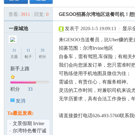
查看:
3911
|
回复:
0
GESOO招募尔湾地区送餐司机！想赚
美
»
›
›
›
一座城池
发表于 2020-1-5 19:09:13
|
显示
来GESOO当送餐员，比Uber赚
招募范围：尔湾Irvine地区
11
11
33
自备车，需有驾照,车保险；有相关
主题
帖子
积分
我们会向您派发订单，您只需准时
新手上路
可熟练使用手机地图及微信为佳；
国
需诚信，有责任心，有服务精神。
积分
33
灵活的工作时间，对兼职司机来说
无学历要求，具有合法工作身份，年终
发消
息
Ta最近发表:
请直接拨打电话626-493-5760联系
文景假期 Irvine
新店招聘全职旅
尔湾特色餐厅诚