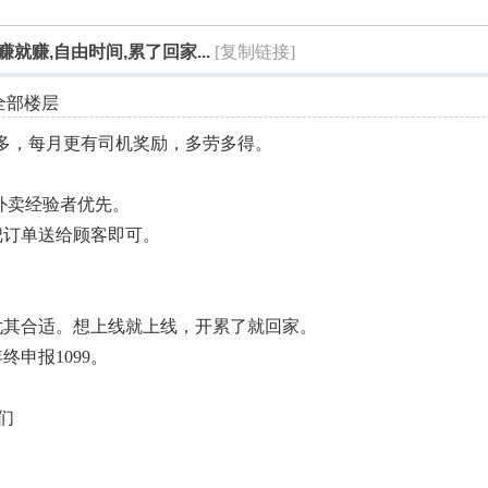
索
就赚,自由时间,累了回家...
[复制链接]
全部楼层
的更多，每月更有司机奖励，多劳多得。
外卖经验者优先。
把订单送给顾客即可。
尤其合适。想上线就上线，开累了就回家。
申报1099。
我们