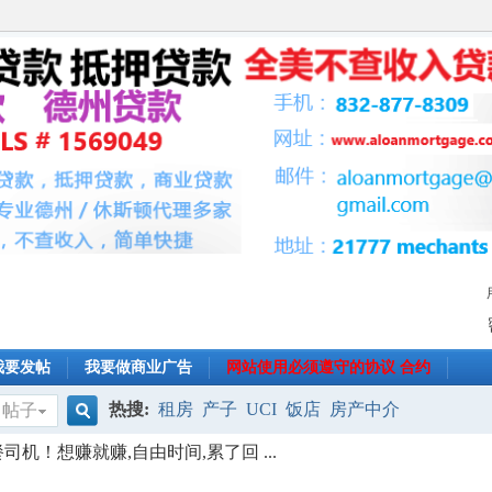
我要发帖
我要做商业广告
网站使用必须遵守的协议 合约
热搜:
租房
产子
UCI
饭店
房产中介
帖子
搜
司机！想赚就赚,自由时间,累了回 ...