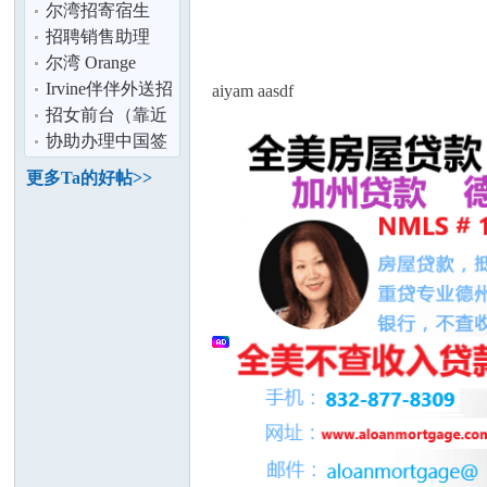
论
游顾问
聘
尔湾招寄宿生
招聘销售助理
尔湾 Orange
County 中文家教
Irvine伴伴外送招
aiyam aasdf
Chinese
聘客服丶库管以
招女前台（靠近
及会计
尔湾）
协助办理中国签
证,护照,代领,代
更多Ta的好帖>>
发各类文件
坛
加