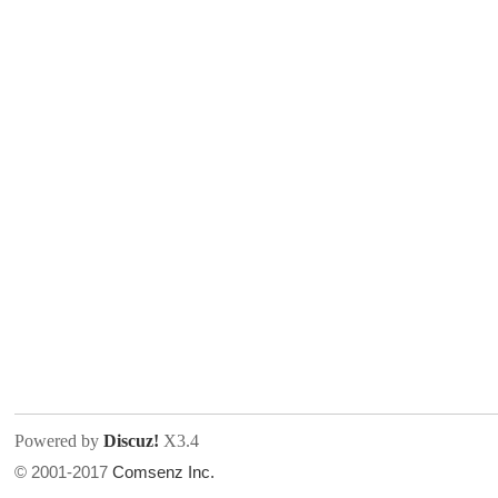
人
网
Powered by
Discuz!
X3.4
© 2001-2017
Comsenz Inc.