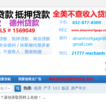
我要发帖
我要做商业广告
网站使用必须遵守的协议 合约
热搜:
租房
产子
UCI
饭店
房产中介
帖子
搜
了？滚动录取照样上名校！ ...