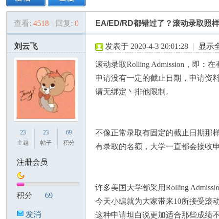
查看:
4518
|
回复:
0
EA/ED/RD都错过了？滚动录取照
美
»
›
›
›
刘云飞
发表于 2020-4-3 20:01:28
|
显示
滚动录取Rolling Admissi
申请没有一定的截止日期，申请资
请无绑定丶排他限制。
国
不像正常录取有固定的截止日期那
23
23
69
主题
帖子
积分
有录取的名额，大学一直都会接收
注册会员
许多美国大学都采用Rolling Ad
积分
69
今天小编就为大家带来10所接受滚
发消
这种申请坦白说更加适合那些成绩