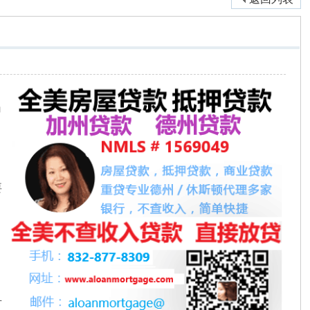
申
要
有