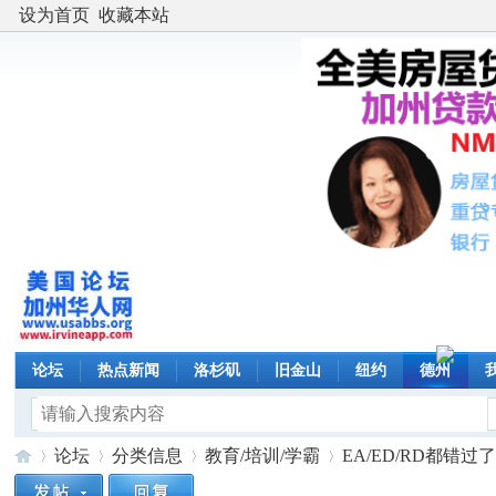
设为首页
收藏本站
论坛
热点新闻
洛杉矶
旧金山
纽约
德州
论坛
分类信息
教育/培训/学霸
EA/ED/RD都错过