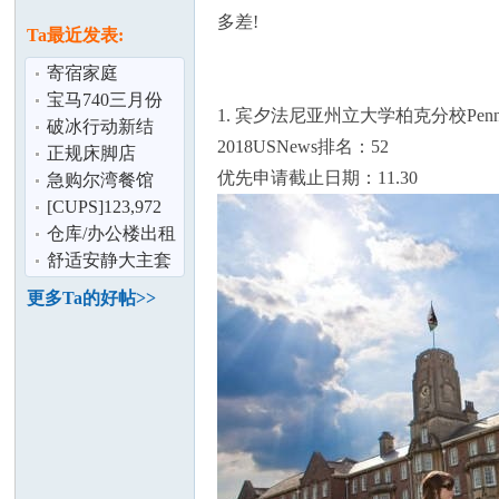
论
息
多差!
Ta最近发表:
寄宿家庭
宝马740三月份
1. 宾夕法尼亚州立大学柏克分校Pennsylvania 
特价1000/月。尔
破冰行动新结
2018USNews排名：52
湾取车
局。。马云波
正规床脚店
优先申请截止日期：11.30
&amp;李维民
急购尔湾餐馆
[CUPS]123,972
坛
尺仓库出租,位于
仓库/办公楼出租
Fullerton
&amp;出售,包括
舒适安静大主套
尔湾Irvine/
间。高尔夫球场
更多Ta的好帖>>
旁,近UCI.
加