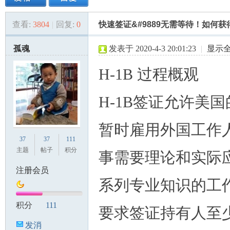
查看:
3804
|
回复:
0
快速签证&#9889️无需等待！如何
美
»
›
›
›
孤魂
发表于 2020-4-3 20:01:23
|
显示
H-1B 过程概观
H-1B签证允许美
暂时雇用外国工作
国
37
37
111
主题
帖子
积分
事需要理论和实际
注册会员
系列专业知识的工
积分
111
要求签证持有人至
发消