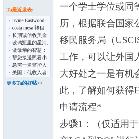
论
一个学士学位或同
息
Ta最近发表:
Irvine Eastwood
历，根据联合国家
Village 独栋新房
costa mesa 转租
分租 室
长期诚信收美金
移民服务局（USC
与人民币
玻璃瓶里的星河,
好美啊！
做母亲的智慧：
工作，可以让外国人
值得大家读一读
帮您接送照看小
坛
朋友 yorbalinda
急需一名监护人
大好处之一是有机
可以到尔湾签字
美国：低收入者
的那种
领取房租代金券
更多Ta的好帖>>
此，了解如何获得H
申请流程*
步骤1：（仅适用
加