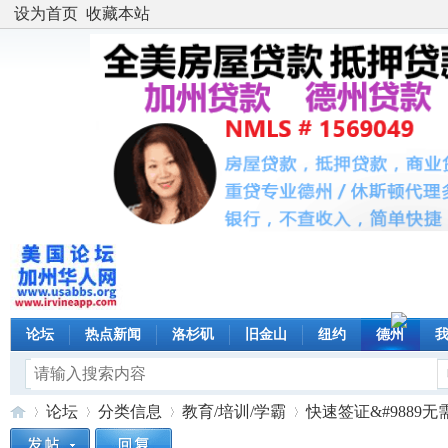
设为首页
收藏本站
论坛
热点新闻
洛杉矶
旧金山
纽约
德州
论坛
分类信息
教育/培训/学霸
快速签证&#9889️