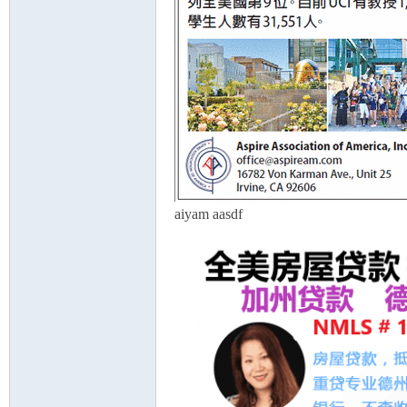
州
aiyam aasdf
华