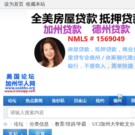
设为首页
收藏本站
论坛
热点新闻
洛杉矶
旧金山
纽约
德州
论坛
分类信息
教育/培训/学霸
UCI加州大学欧文