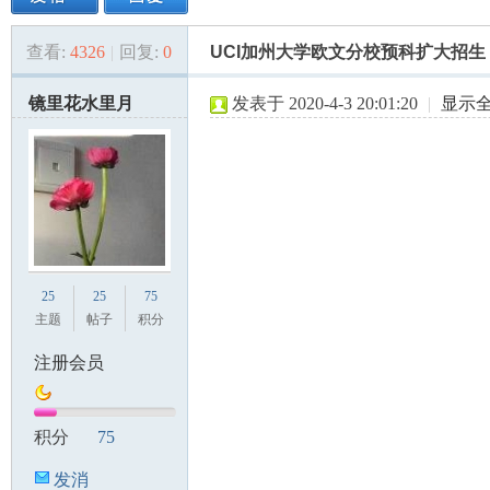
查看:
4326
|
回复:
0
UCI加州大学欧文分校预科扩大招生
美
»
›
›
›
镜里花水里月
发表于 2020-4-3 20:01:20
|
显示
国
25
25
75
主题
帖子
积分
注册会员
积分
75
发消