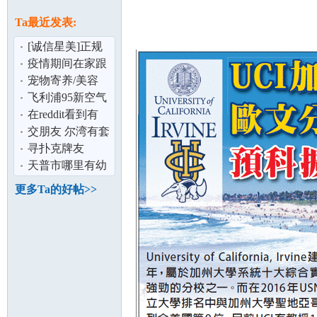
论
息
Ta最近发表:
[诚信星美]正规
注册经营,六年优
疫情期间在家跟
秀口碑,微信
着智能架子鼓学
宠物寄养/美容
习
飞利浦95新空气
炸锅超低价出 仅
在reddit看到有
使用1次
Amazon皮带免费
交朋友 尔湾有套
坛
送
间出租
寻扑克牌友
天普市哪里有幼
儿舞蹈培训
更多Ta的好帖>>
加