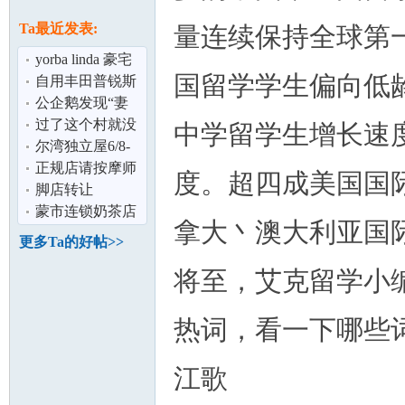
论
息
Ta最近发表:
量连续保持全球第
yorba linda 豪宅
国留学学生偏向低
分租
自用丰田普锐斯
2019款高配,出
公企鹅发现“妻
租。TOYOTA
子”出轨 与“小
过了这个村就没
中学留学生增长速
PR
三”大打出
这个店,还不进来
尔湾独立屋6/8-
看看
8/15优惠出租
正规店请按摩师
度。超四成美国国
坛
（色免）
脚店转让
蒙市连锁奶茶店
拿大丶澳大利亚国
生意出售
更多Ta的好帖>>
将至，艾克留学小
热词，看一下哪些
加
江歌