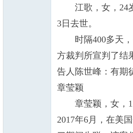
江歌，女，24岁，
3日去世。
时隔400多天，
州
方裁判所宣判了结
告人陈世峰：有期徒
章莹颖
章莹颖，女，19
华
2017年6月，在