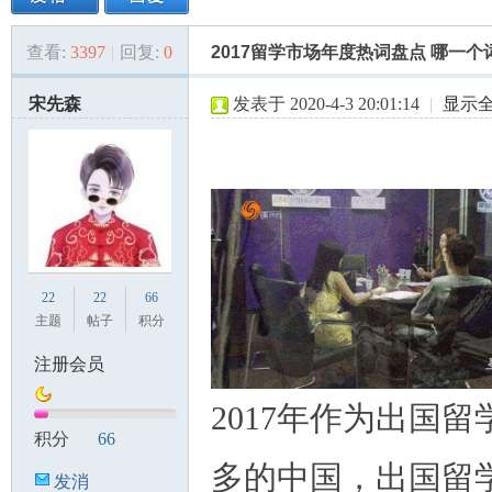
查看:
3397
|
回复:
0
2017留学市场年度热词盘点 哪一
美
»
›
›
›
宋先森
发表于 2020-4-3 20:01:14
|
显示
国
22
22
66
主题
帖子
积分
注册会员
2017年作为出国留
积分
66
多的中国，出国留
发消