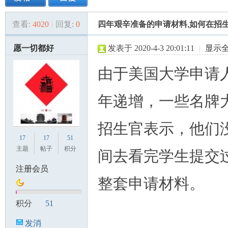
查看:
4020
|
回复:
0
四年艰辛准备的申请材料,如何在招生官
美
»
›
›
›
愿一切都好
发表于 2020-4-3 20:01:11
|
显示
由于美国大学申请
年递增，一些名牌
招生官表示，他们
国
17
17
51
主题
帖子
积分
间去看完学生提交
注册会员
整套申请材料。
积分
51
发消