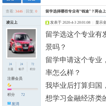
查看:
3446
|
回复:
0
留学选择哪些专业有“钱途”？两会
美
»
›
›
›
凌云上
发表于 2020-4-3 20:01:08
|
显示
留学选这个专业有
景吗？
留学申请这个专业
国
24
24
72
主题
帖子
积分
率怎么样？
注册会员
我毕业后打算归国
积分
72
想学习金融经济类
发消