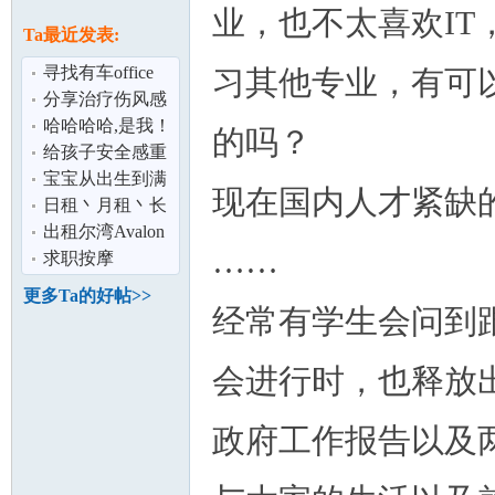
论
业，也不太喜欢IT
息
Ta最近发表:
寻找有车office
习其他专业，有可
admin
分享治疗伤风感
冒的良方：三片
哈哈哈哈,是我！
的吗？
桑叶一副药
给孩子安全感重
要,还是让孩子独
宝宝从出生到满
现在国内人才紧缺
立更重要？
月都会有哪些变
日租丶月租丶长
坛
化？
租,橙县联排别墅
出租尔湾Avalon
……
（Lake Fore
豪华二房二浴公
求职按摩
寓
更多Ta的好帖>>
经常有学生会问到
会进行时，也释放
政府工作报告以及
加