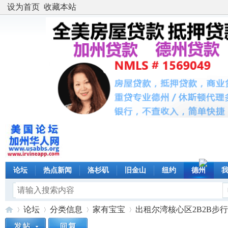
设为首页
收藏本站
论坛
热点新闻
洛杉矶
旧金山
纽约
德州
论坛
分类信息
家有宝宝
出租尔湾核心区2B2B步行5分钟到