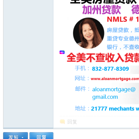
州
华
回复