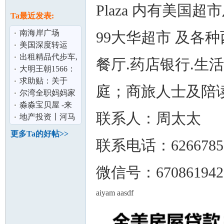
论
Plaza 内有美国超
息
Ta最近发表:
南海岸广场
99大华超市 及各种
（South Coast
美国深度转运
Plaza) Condo 出
（www.depthexpr
出租精品代步车,
餐厅.药店银行.生
ess.com）
各种车型400起
大明王朝1566：
嘉靖与海瑞第01
求助贴：关于
庭；商旅人士及陪读
集 720PHD 豆
brea地区的幼儿
尔湾全职妈妈家
坛
园
庭收寄宿学生
淼淼宝贝屋 -来
联系人：周太太
美孕妇待产
地产投资丨河马
看房尔湾新盘
更多Ta的好帖>>
联系电话：6266785
微信号：670861942
aiyam aasdf
加