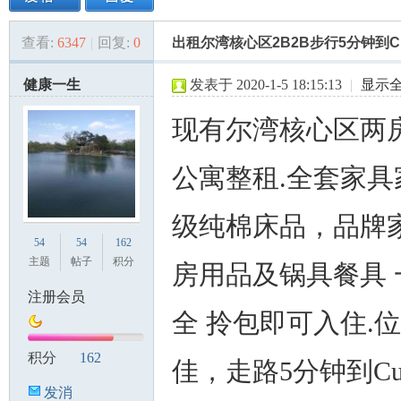
查看:
6347
|
回复:
0
出租尔湾核心区2B2B步行5分钟到Culv
美
»
›
›
›
健康一生
发表于 2020-1-5 18:15:13
|
显示
现有尔湾核心区两
公寓整租.全套家具
级纯棉床品，品牌家
国
54
54
162
主题
帖子
积分
房用品及锅具餐具 
注册会员
全 拎包即可入住.
积分
162
佳，走路5分钟到Cul
发消