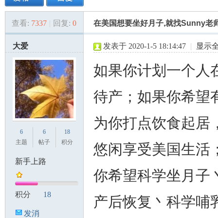
查看:
7337
|
回复:
0
在美国想要坐好月子,就找Sunny老
美
»
›
›
›
大爱
发表于 2020-1-5 18:14:47
|
显示
如果你计划一个人
待产；如果你希望
为你打点饮食起居
国
6
6
18
主题
帖子
积分
悠闲享受美国生活
新手上路
你希望科学坐月子
积分
18
产后恢复丶科学哺
发消