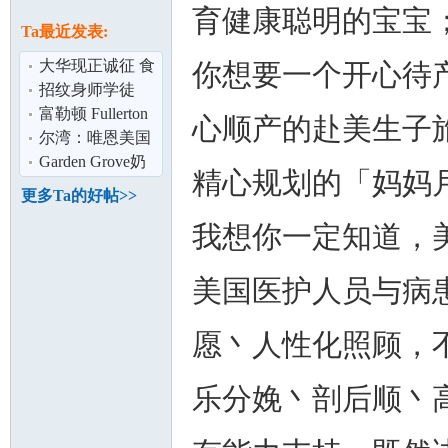
论
育健康聪明的宝宝
息
Ta最近发表:
大华现正诚征 食
你想要一个开心待
品生产线品管助
招纹身师学徒
理
富勒顿 Fullerton
心顺产的赴美生子旅
绝佳店面 适合 零
尔湾：唯恩美国
售/餐厅
直营月子中心,拥
Garden Grove奶
精心规划的「妈妈
有13年专业
茶店招全职兼职
更多Ta的好帖>>
坛
我想你一定知道，
美国医护人员与病
愿丶人性化照顾，
乐分娩丶剖后顺丶
加