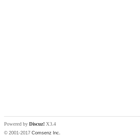
人
网
Powered by
Discuz!
X3.4
© 2001-2017
Comsenz Inc.