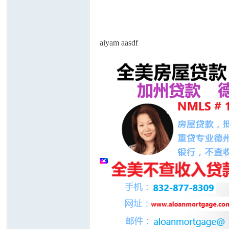
论
aiyam aasdf
坛
加