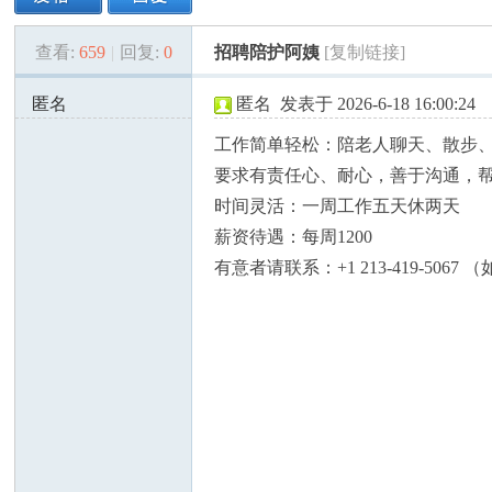
查看:
659
|
回复:
0
招聘陪护阿姨
[复制链接]
美
»
›
›
›
匿名
匿名
发表于 2026-6-18 16:00:24
75.175.144.x:36846
工作简单轻松：陪老人聊天、散步
要求有责任心、耐心，善于沟通，
时间灵活：一周工作五天休两天
薪资待遇：每周1200
有意者请联系：+1 213-419-50
国