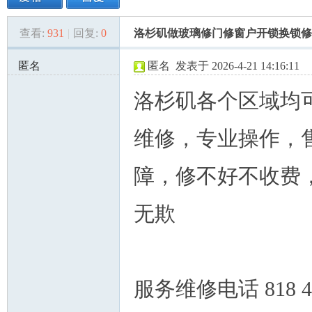
查看:
931
|
回复:
0
洛杉矶做玻璃修门修窗户开锁换锁修家具
美
»
›
›
›
匿名
匿名
发表于 2026-4-21 14:16:11
172.114.51.x:56908
洛杉矶各个区域均
维修，专业操作，
障，修不好不收费
国
无欺
服务维修电话 818 4