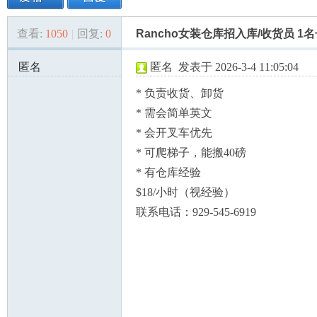
查看:
1050
|
回复:
0
Rancho女装仓库招入库/收货员 1
美
»
›
›
›
匿名
匿名
发表于 2026-3-4 11:05:04
108.86.171.x:57352
* 负责收货、卸货
* 需会简单英文
* 会开叉车优先
* 可爬梯子，能搬40磅
* 有仓库经验
国
$18/小时（视经验）
联系电话：929-545-6919