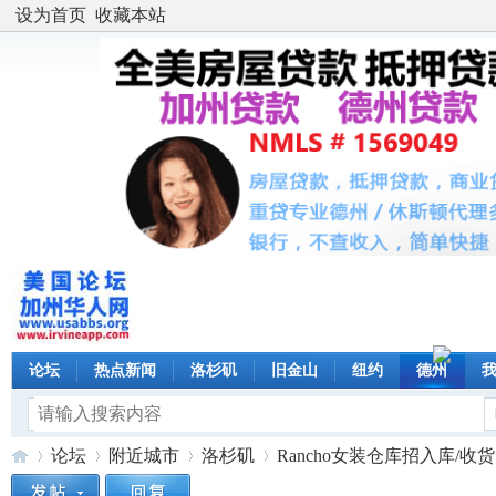
设为首页
收藏本站
论坛
热点新闻
洛杉矶
旧金山
纽约
德州
论坛
附近城市
洛杉矶
Rancho女装仓库招入库/收货员