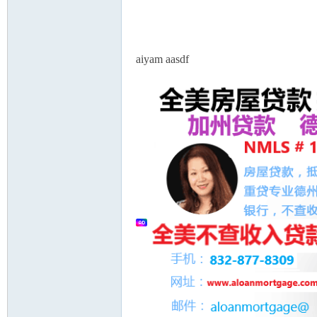
论
aiyam aasdf
坛
加