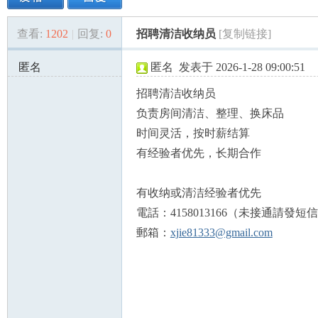
查看:
1202
|
回复:
0
招聘清洁收纳员
[复制链接]
美
»
›
›
›
匿名
匿名
发表于 2026-1-28 09:00:51
68.200.152.x:34102
招聘清洁收纳员
负责房间清洁、整理、换床品
时间灵活，按时薪结算
有经验者优先，长期合作
国
有收纳或清洁经验者优先
電話：4158013166（未接通請發短
郵箱：
xjie81333@gmail.com