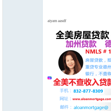
论
aiyam aasdf
坛
加